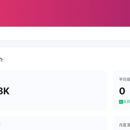
介
平均
8K
0
高表
月度