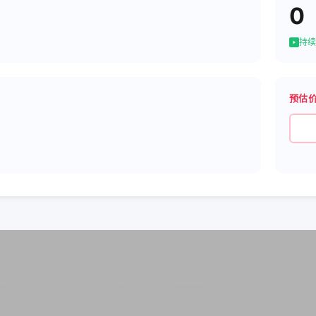
0
持续
预估