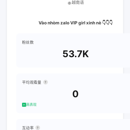
越南语
🌐
Vào nhòm zalo VIP girl xinh nè 👇👇👇
粉丝数
53.7K
平均观看量
?
0
高表现
互动率
?