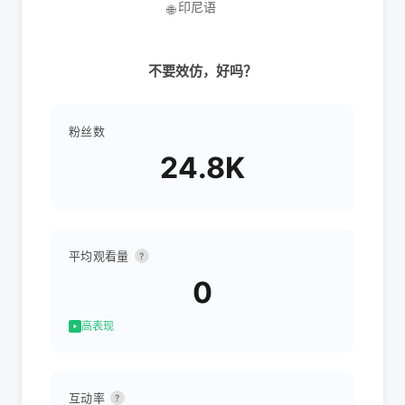
印尼语
🌐
不要效仿，好吗？
粉丝数
24.8K
平均观看量
?
0
高表现
互动率
?