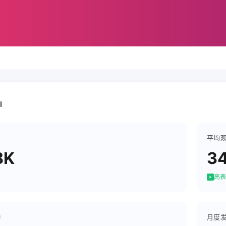
l
平均
8K
3
高表
月度