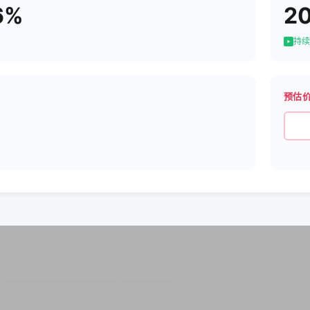
6%
2
持续
预估