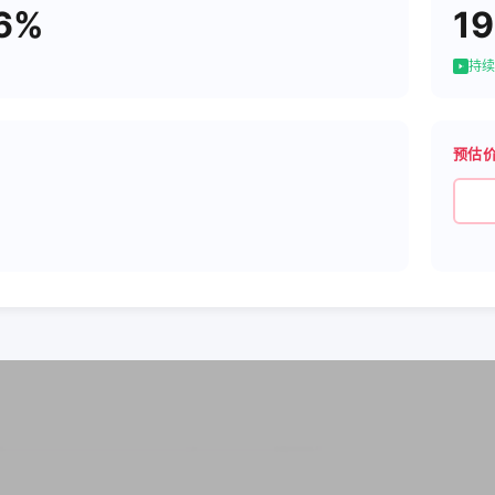
6%
19
持续
预估