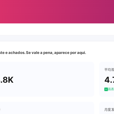
te e achados. Se vale a pena, aparece por aqui.
平均
.8K
4.
高表
月度