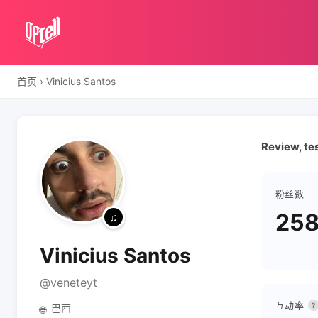
首页
›
Vinicius Santos
Review, tes
粉丝数
258
Vinicius Santos
@veneteyt
互动率
?
巴西
🌐