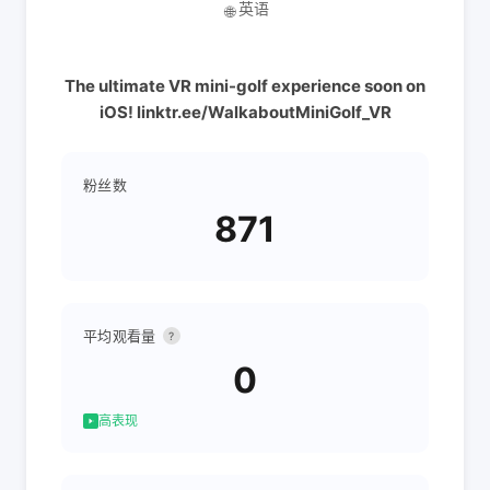
英语
🌐
The ultimate VR mini-golf experience soon on
iOS! linktr.ee/WalkaboutMiniGolf_VR
粉丝数
871
平均观看量
?
0
高表现