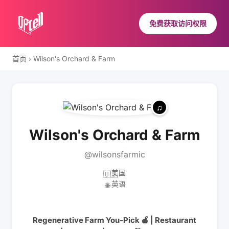
免费获取访问权限
首页
›
Wilson's Orchard & Farm
Wilson's Orchard & Farm
@wilsonsfarmic
美国
🇺🇸
英语
🌐
Regenerative Farm You-Pick 🍎 | Restaurant