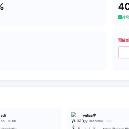
%
4
持续
预估
Dadi
yuliaa🍭
adi · 10.8K
@yuliaacomel · 13K
@olshop@alat
بسم الله الرحمن الرحيم spam like 