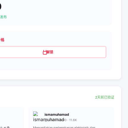
0
发布
价格
解锁
2天前已验证
ismamuhamad
@ismasmile90 · 11.6K
otw blok 🫵🚫
Menyediakan perlengkapan elektronik dan