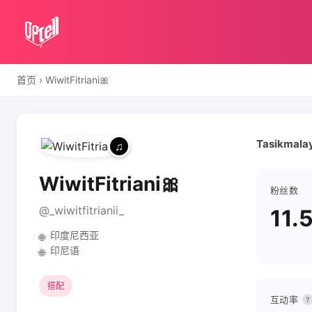
首页
›
WiwitFitriani🎀
Tasikmalay
WiwitFitriani🎀
粉丝数
@_wiwitfitrianii_
11.
印度尼西亚
🌐
印尼语
🌐
搭配
互动率
?