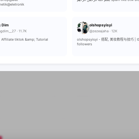
etik@eletronik
 Dim
olshopsyisyi
gdim__27 · 11.7K
@zezeajaha · 12K
 Affiliate tiktok &amp; Tutorial
olshopsyisyi - 搭配, 美妆教程与技巧 | ID
followers