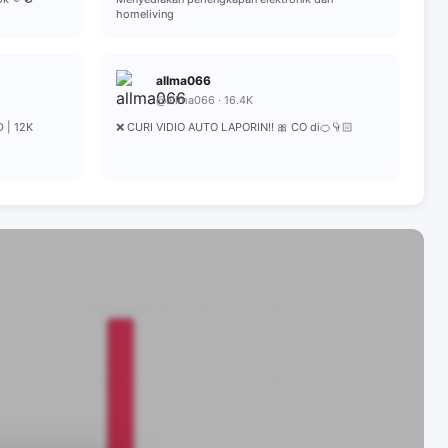
homeliving
allma066
@allma066 · 16.4K
 | 12K
❌ CURI VIDIO AUTO LAPORIN‼️ 🎀 CO di🍊👇🏻