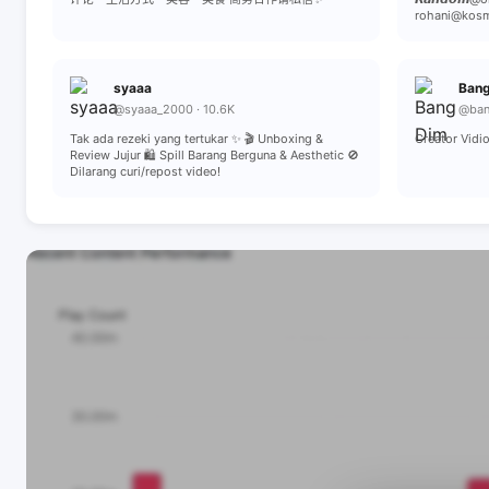
rohani@kosm
syaaa
Bang
@syaaa_2000 · 10.6K
@ban
Tak ada rezeki yang tertukar ✨ 🎬 Unboxing &
Creator Vidio
Review Jujur 🛍️ Spill Barang Berguna & Aesthetic 🚫
Dilarang curi/repost video!