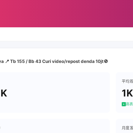
a 📍 Tb 155 / Bb 43 Curi video/repost denda 10jt🚫
平均
5K
1K
高表
月度