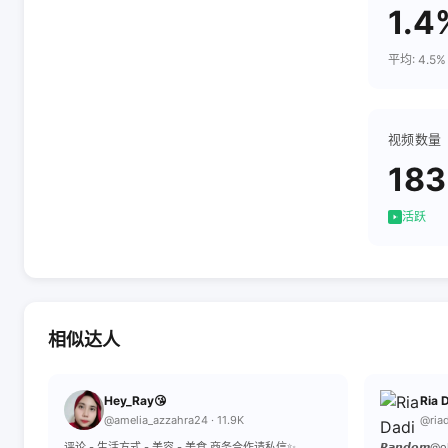
1.4
平均: 4.5%
视频数量
183
活跃
相似达人
Hey_Ray😘
Ria 
@amelia_azzahra24 · 11.9K
@riad
评论 - 生活方式 - 美容 - 美食 商务合作请私信✨
𝙍𝙖𝙣𝙙𝙤𝙢