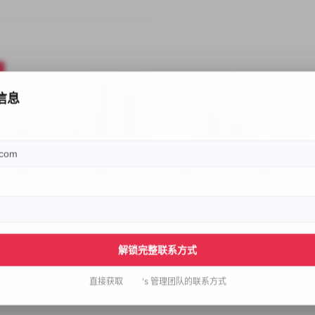
信息
解锁完整联系方式
直接获取
￴ ￴ ￴ ￴ ￴ ￴ ￴ ￴ ￴'s
管理团队的联系方式