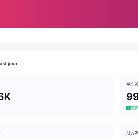
ast java
平均
6K
99
高表
月度