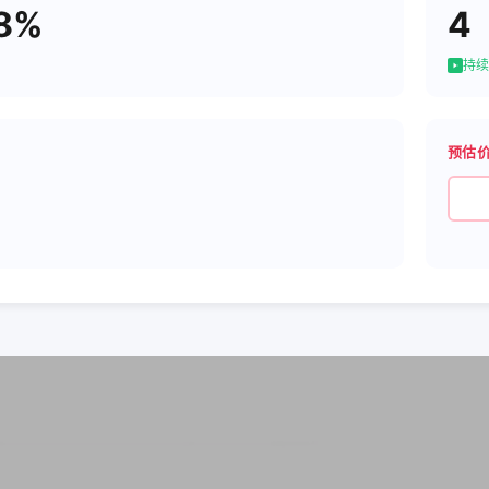
8%
4
持续
预估