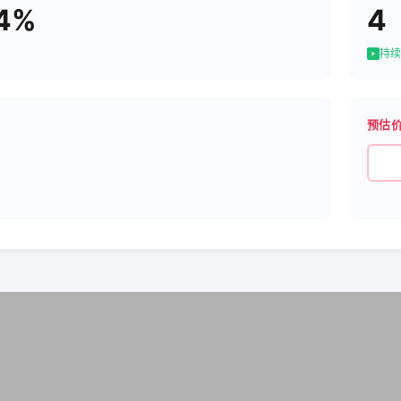
04%
4
持续
预估