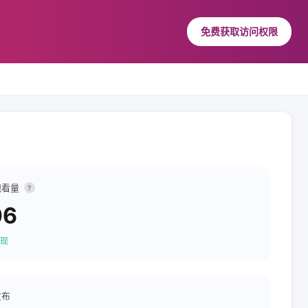
免费获取访问权限
观看量
?
06
现
发布