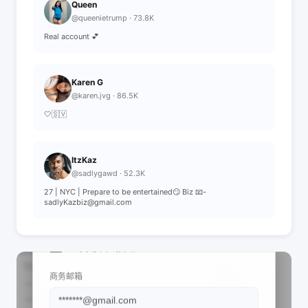
Queen
@queenietrump · 73.8K
Real account 💕
Karen G
@karen.jvg · 86.5K
🤍🇸🇻
ItzKaz
@sadlygawd · 52.3K
27 | NYC | Prepare to be entertained😏 Biz 📧-
sadlyKazbiz@gmail.com
📩 查看联系信息
商务邮箱