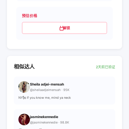
预估价格
解锁
相似达人
2天前已验证
Sheila adjei-mensah
@sheilaadjeimensah · 95K
NY🗽 If you know me, mind ya neck
jasminekennedie
@jasminekennedie · 98.8K