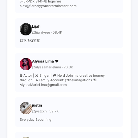
🏳️‍⚧️RPDR S14🏳️‍⚧️ Inquiries:
alex@fiercelyyouentertainment.com
Lijah
@lijahtyree · 58.4K
以下所有链接
Alyssa Lima ❤️
@alyssamarielima · 76.3K
🎬 Actor | 🎤 Singer | 🎮 Nerd Join my creative journey
through LA Family Account: @thelimagations 💌
AlyssaMarieLima@gmail.com
justin
@jvstxxn · 59.7K
Everyday Becoming