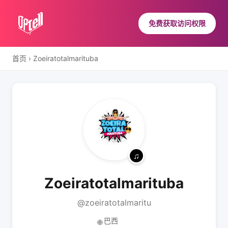
免费获取访问权限
首页
›
Zoeiratotalmarituba
Zoeiratotalmarituba
@zoeiratotalmaritu
巴西
🌐