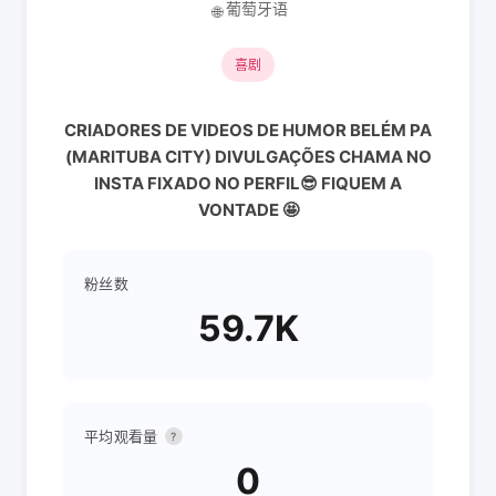
葡萄牙语
🌐
喜剧
CRIADORES DE VIDEOS DE HUMOR BELÉM PA
(MARITUBA CITY) DIVULGAÇÕES CHAMA NO
INSTA FIXADO NO PERFIL😎 FIQUEM A
VONTADE 🤩
粉丝数
59.7K
平均观看量
?
0