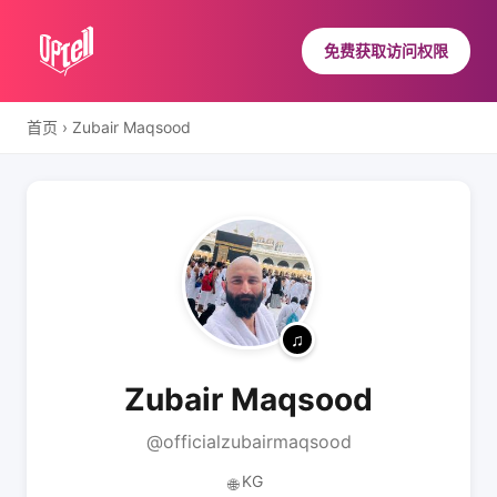
免费获取访问权限
首页
›
Zubair Maqsood
Zubair Maqsood
@officialzubairmaqsood
KG
🌐